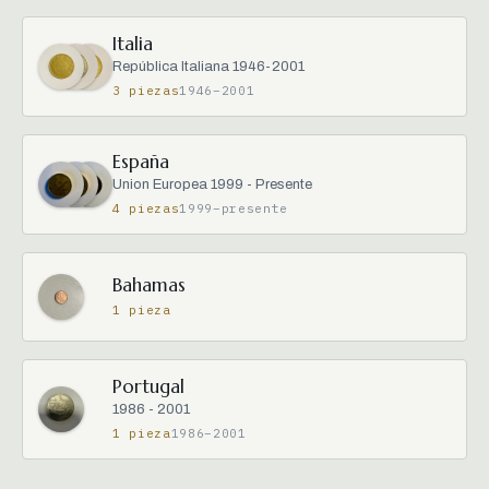
Italia
República Italiana 1946-2001
3 piezas
1946–2001
España
Union Europea 1999 - Presente
4 piezas
1999–presente
Bahamas
1 pieza
Portugal
1986 - 2001
1 pieza
1986–2001