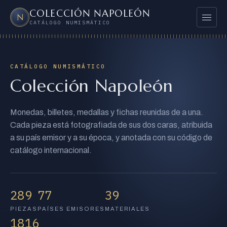
COLECCIÓN NAPOLEÓN
Mostrar 
N
CATÁLOGO NUMISMÁTICO
PAÍSES
DESTACADAS
CATÁLOGO NUMISMÁTICO
Colección Napoleón
TODAS LAS PIEZAS
⌕
Monedas, billetes, medallas y fichas reunidas de a una.
Buscar en el catálogo
Bus
Cada pieza está fotografiada de sus dos caras, atribuida
a su país emisor y a su época, y anotada con su código de
catálogo internacional.
289
77
39
PIEZAS
PAÍSES EMISORES
MATERIALES
1816