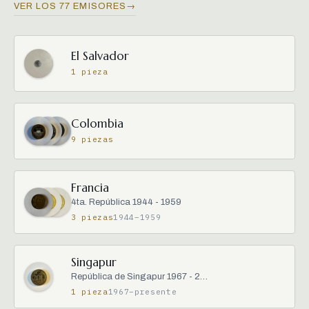
VER LOS 77 EMISORES
→
El Salvador
1 pieza
Colombia
9 piezas
Francia
4ta. República 1944 - 1959
3 piezas
1944–1959
Singapur
República de Singapur 1967 - 2…
1 pieza
1967–presente