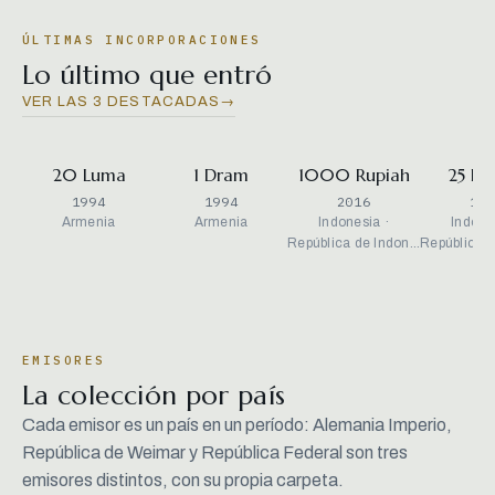
ÚLTIMAS INCORPORACIONES
Lo último que entró
VER LAS 3 DESTACADAS
→
20 Luma
1 Dram
1000 Rupiah
25 Ru
1994
1994
2016
199
Armenia
Armenia
Indonesia ·
Indone
República de Indon…
República 
EMISORES
La colección por país
Cada emisor es un país en un período: Alemania Imperio,
República de Weimar y República Federal son tres
emisores distintos, con su propia carpeta.