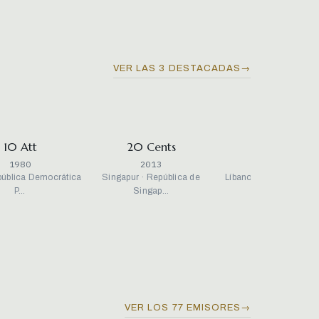
VER LAS 3 DESTACADAS
→
10 Att
20 Cents
50 Livres
1980
2013
1996
pública Democrática
Singapur · República de
Líbano · República Lib
P…
Singap…
19…
VER LOS 77 EMISORES
→