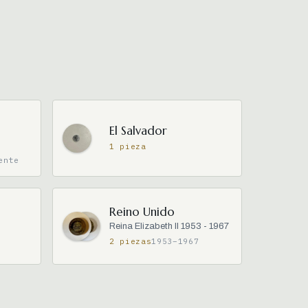
El Salvador
1 pieza
ente
Reino Unido
Reina Elizabeth II 1953 - 1967
2 piezas
1953–1967