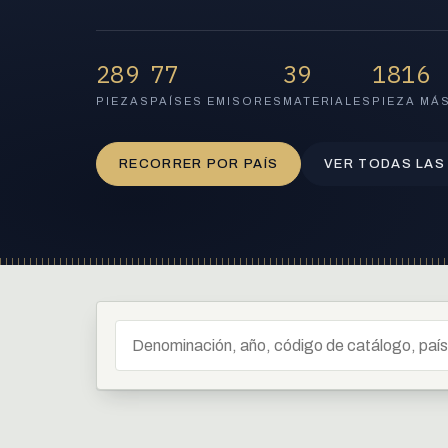
289
77
39
1816
PIEZAS
PAÍSES EMISORES
MATERIALES
PIEZA MÁ
RECORRER POR PAÍS
VER TODAS LAS
Buscar en el catálogo