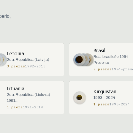
perio,
Brasil
Letonia
Real brasileño 1994 -
2da. República (Latvija)
Presente
3 piezas
1992–2013
9 piezas
1994–pres
Lituania
Kirguistán
2da. República (Lietuva)
1993 - 2024
1991…
1 pieza
1993–2024
1 pieza
1991–2014