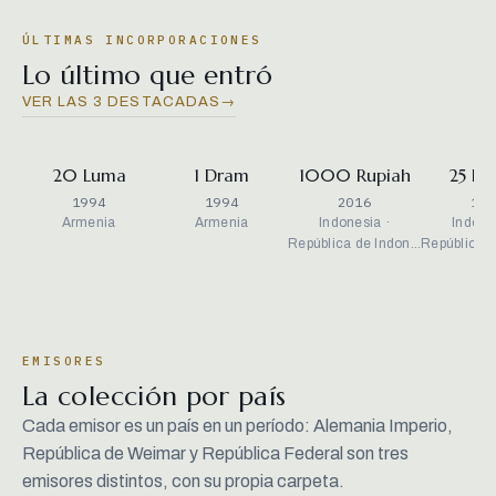
ÚLTIMAS INCORPORACIONES
Lo último que entró
VER LAS 3 DESTACADAS
→
20 Luma
1 Dram
1000 Rupiah
25 Ru
1994
1994
2016
199
Armenia
Armenia
Indonesia ·
Indone
República de Indon…
República 
EMISORES
La colección por país
Cada emisor es un país en un período: Alemania Imperio,
República de Weimar y República Federal son tres
emisores distintos, con su propia carpeta.