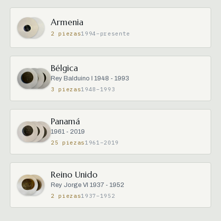
Armenia
2 piezas
1994–presente
Bélgica
Rey Balduino I 1948 - 1993
3 piezas
1948–1993
Panamá
1961 - 2019
25 piezas
1961–2019
Reino Unido
Rey Jorge VI 1937 - 1952
2 piezas
1937–1952