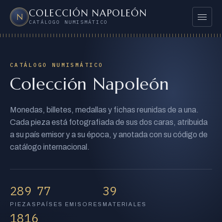
COLECCIÓN NAPOLEÓN
Mostrar 
N
CATÁLOGO NUMISMÁTICO
PAÍSES
DESTACADAS
CATÁLOGO NUMISMÁTICO
Colección Napoleón
TODAS LAS PIEZAS
⌕
Monedas, billetes, medallas y fichas reunidas de a una.
Buscar en el catálogo
Bus
Cada pieza está fotografiada de sus dos caras, atribuida
a su país emisor y a su época, y anotada con su código de
catálogo internacional.
289
77
39
PIEZAS
PAÍSES EMISORES
MATERIALES
1816