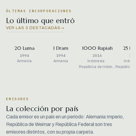
ÚLTIMAS INCORPORACIONES
Lo último que entró
VER LAS 3 DESTACADAS
→
20 Luma
1 Dram
1000 Rupiah
25 Ru
1994
1994
2016
199
Armenia
Armenia
Indonesia ·
Indone
República de Indon…
República 
EMISORES
La colección por país
Cada emisor es un país en un período: Alemania Imperio,
República de Weimar y República Federal son tres
emisores distintos, con su propia carpeta.