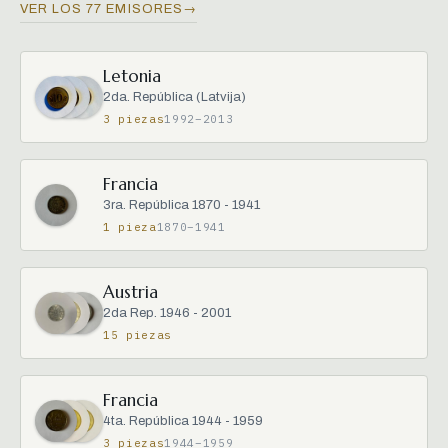
VER LOS 77 EMISORES
→
Letonia
2da. República (Latvija)
3 piezas
1992–2013
Francia
3ra. República 1870 - 1941
1 pieza
1870–1941
Austria
2da Rep. 1946 - 2001
15 piezas
Francia
4ta. República 1944 - 1959
3 piezas
1944–1959