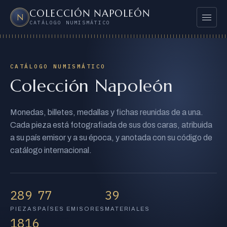
COLECCIÓN NAPOLEÓN
Mostrar 
N
CATÁLOGO NUMISMÁTICO
PAÍSES
DESTACADAS
CATÁLOGO NUMISMÁTICO
Colección Napoleón
TODAS LAS PIEZAS
⌕
Monedas, billetes, medallas y fichas reunidas de a una.
Buscar en el catálogo
Bus
Cada pieza está fotografiada de sus dos caras, atribuida
a su país emisor y a su época, y anotada con su código de
catálogo internacional.
289
77
39
PIEZAS
PAÍSES EMISORES
MATERIALES
1816