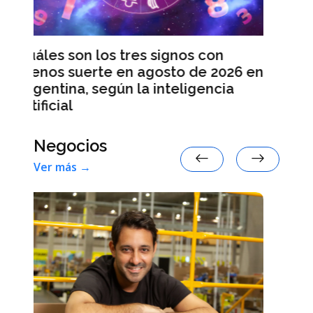
Leapmotor B10, el vehículo para
pasajeros 100 % eléctrico más
con
vendido en España en julio
 2026 en
ncia
Negocios
Ver más →