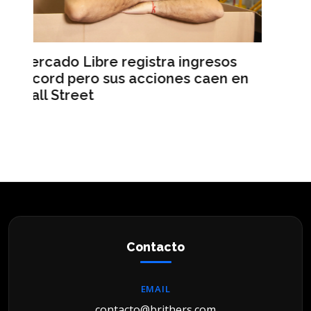
resos
L’Oréal lanza NYX Professional
aen en
Makeup en la Argentina tras casi
una década sin nuevas marcas
Contacto
EMAIL
contacto@brithers.com