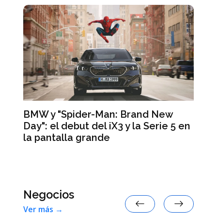
BMW y "Spider-Man: Brand New
Day": el debut del iX3 y la Serie 5 en
Lo
la pantalla grande
te
de
ar
Negocios
Ver más →