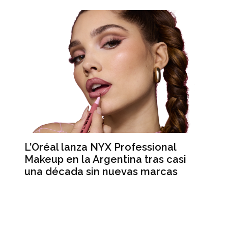
L’Oréal lanza NYX Professional
An
n
Makeup en la Argentina tras casi
me
una década sin nuevas marcas
ré
hi