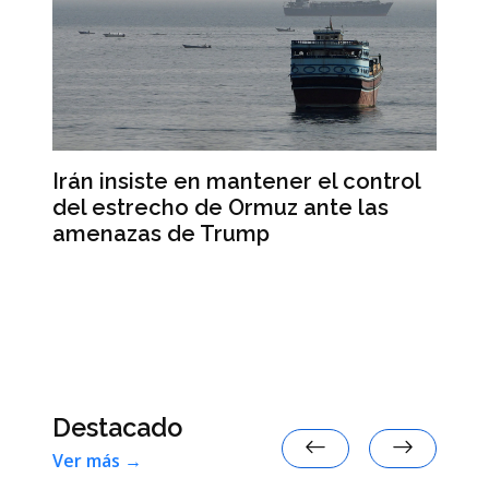
n
Irán insiste en mantener el control
Is
del estrecho de Ormuz ante las
de
amenazas de Trump
pa
Destacado
Ver más →