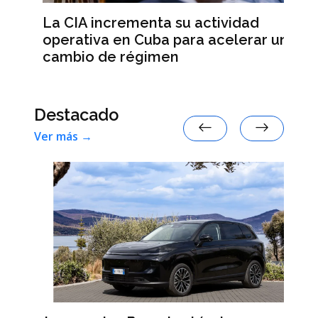
a
Al
La CIA incrementa su actividad
an
operativa en Cuba para acelerar un
re
cambio de régimen
Destacado
Ver más →