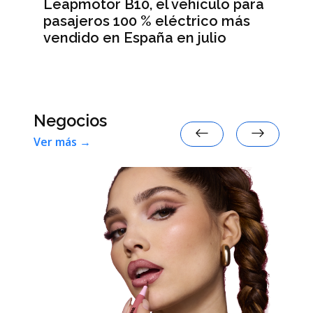
Leapmotor B10, el vehículo para
BM
pasajeros 100 % eléctrico más
Da
vendido en España en julio
la
 en
Negocios
Ver más →