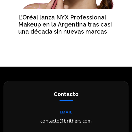
L’Oréal lanza NYX Professional
An
n
Makeup en la Argentina tras casi
me
una década sin nuevas marcas
ré
hi
Contacto
EMAIL
contacto@brithers.com