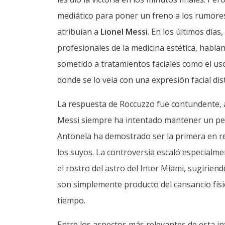
mediático para poner un freno a los rumores
atribuían a
Lionel Messi
. En los últimos día
profesionales de la medicina estética, había
sometido a tratamientos faciales como el us
donde se lo veía con una expresión facial dist
La respuesta de Roccuzzo fue contundente, aun
Messi siempre ha intentado mantener un perf
Antonela ha demostrado ser la primera en re
los suyos. La controversia escaló especialm
el rostro del astro del Inter Miami, sugirie
son simplemente producto del cansancio físico
tiempo.
Entre los aspectos más relevantes de esta i