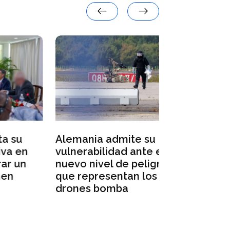
Varios cand
presidenci
Alemania admite su
denuncian 
vulnerabilidad ante el
n
rusas en l
nuevo nivel de peligro
n
electoral
que representan los
drones bomba