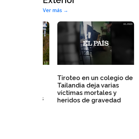
Exterior
Ver más →
ictamina
Tiroteo en un colegio de
La 
cesita el
Tailandia deja varias
Isr
reso para
víctimas mortales y
en 
 las obras
heridos de gravedad
aile en la