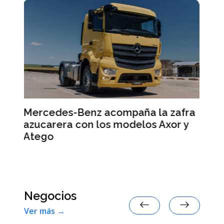
 zafra
Smart #2: la marca anticipa
xor y
detalles de su nuevo auto eléctrico
Negocios
Ver más →