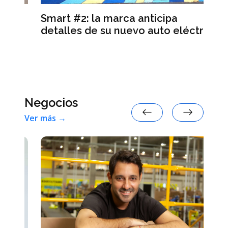
ra
Smart #2: la marca anticipa
Se
y
detalles de su nuevo auto eléctrico
de
re
Negocios
Ver más →