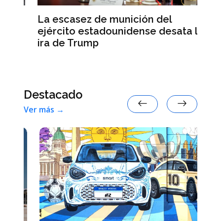
Co
La escasez de munición del
en
ejército estadounidense desata la
ira de Trump
Destacado
Ver más →