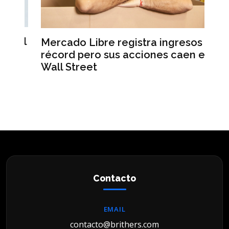
el
Mercado Libre registra ingresos
L’
récord pero sus acciones caen en
Ma
Wall Street
un
Contacto
EMAIL
contacto@brithers.com