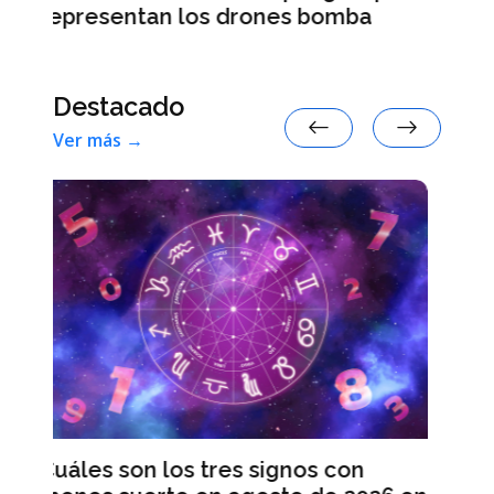
mba
Destacado
Ver más →
Leapmotor B10, el vehículo para
pasajeros 100 % eléctrico más
on
vendido en España en julio