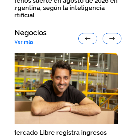
2026 en
ncia
Negocios
Ver más →
esos
L’Oréal lanza NYX Professional