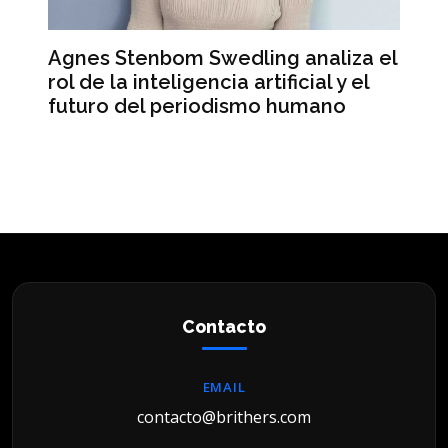
aliza el
Mercado Libre registra ingresos
al y el
récord pero sus acciones caen en
ano
Wall Street
Contacto
EMAIL
contacto@brithers.com