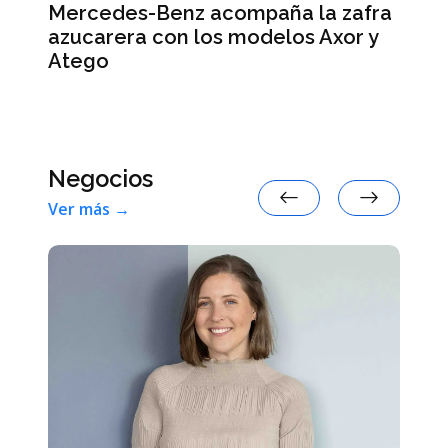
a zafra
Smart #2: la marca anticipa
Axor y
detalles de su nuevo auto eléctri
Negocios
Ver más →