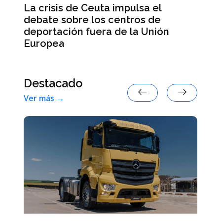
el
La escasez de munición del
e
ejército estadounidense desata la
ión
ira de Trump
Destacado
Ver más →