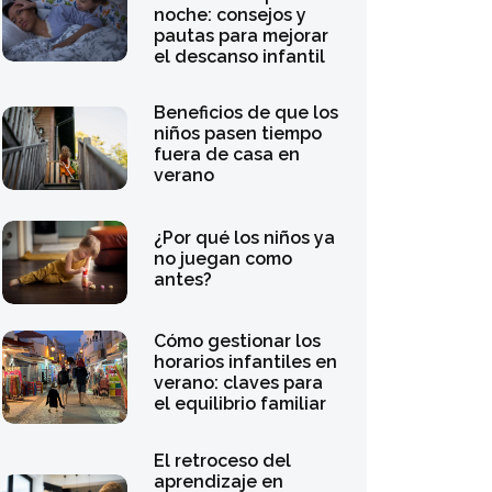
El retroceso del
aprendizaje en
verano: por qué el
juego supera a los
deberes
tradicionales
Eva Millet analiza
cómo la búsqueda
de la perfección
daña la salud mental
de las familias
La primera noche
fuera de casa:
consejos para
fortalecer la
confianza infantil
La edad de los