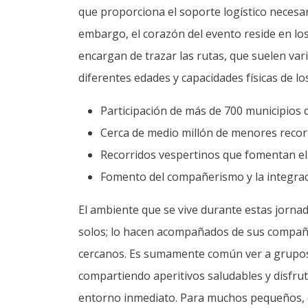
compartiendo aperitivos saludables y disfrut
entorno inmediato. Para muchos pequeños, c
su primer gran reto deportivo personal y una
El gran final y la rec
oficial
La última jornada, la cuarta noche, se transf
calles se llenan de espectadores, vecinos y
pero felices caminantes. Es una tradición in
especialmente gladiolos, y pequeñas bolsas de
momento más esperado por todos es la entreg
perseverancia que los niños coleccionan con