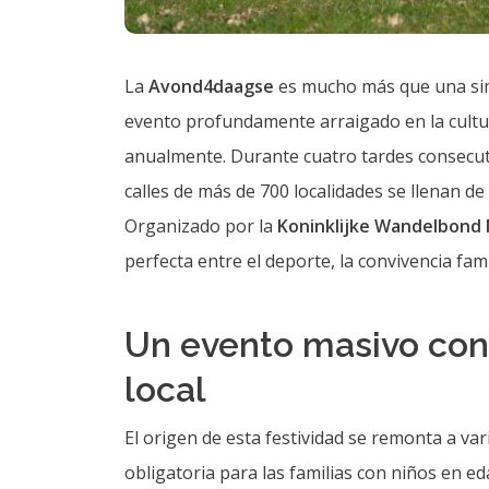
El origen de esta festividad se remonta a va
obligatoria para las familias con niños en e
que proporciona el soporte logístico necesari
embargo, el corazón del evento reside en los
encargan de trazar las rutas, que suelen vari
diferentes edades y capacidades físicas de l
Participación de más de 700 municipios 
Cerca de medio millón de menores recorr
Recorridos vespertinos que fomentan el ej
Fomento del compañerismo y la integrac
El ambiente que se vive durante estas jorn
solos; lo hacen acompañados de sus compañe
cercanos. Es sumamente común ver a grupos