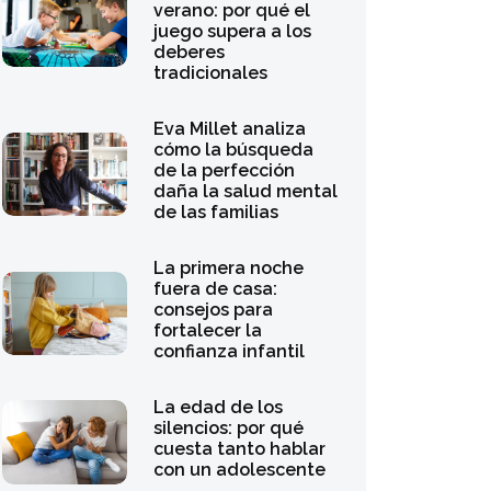
silencios: por qué
cuesta tanto hablar
con un adolescente
Javier de Haro y la
importancia de la
autoestima en la
infancia para el éxito
futuro
Los retos de la
crianza ante la
cultura de la
inmediatez: por qué
los niños nunca
parecen satisfechos
El verano y los
padres chóferes: por
qué es importante
fomentar la
autonomía de los