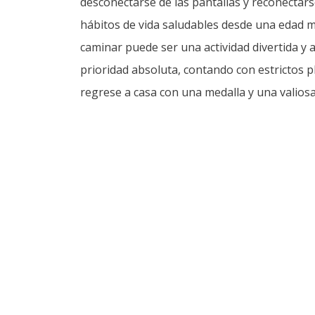
Exterior
Ver más →
ictamina
Tiroteo en un colegio de
La 
cesita el
Tailandia deja varias
Isr
reso para
víctimas mortales y
en 