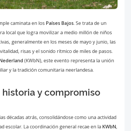
rias décadas atrás, consolidándose como una actividad
dad escolar. La coordinación general recae en la
KWbN
,
o, seguros y las ansiadas medallas oficiales. Sin
 comités locales. Profesores, padres y voluntarios se
ar entre los 5 y los 10 kilómetros, adaptándose a las
os pequeños participantes.
de forma simultánea.
iendo las calles cada año.
ercicio físico y la salud cardiovascular.
ión entre alumnos de diversos centros.
adas es verdaderamente único. Los niños no caminan
ros de clase, sus maestros y sus parientes más
 enteros cantando canciones populares,