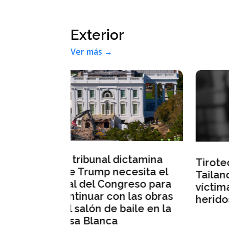
 las obras
heridos de gravedad
aile en la
Destacado
Ver más →