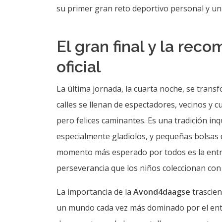
La importancia de la
Avond4daagse
trascien
un mundo cada vez más dominado por el entorn
desconectarse de las pantallas y reconectar
hábitos de vida saludables desde una edad 
caminar puede ser una actividad divertida y 
prioridad absoluta, contando con estrictos 
regrese a casa con una medalla y una valios