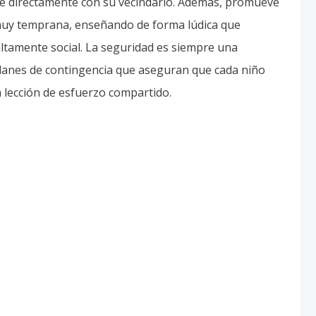
guerra económica de
La CIA incrementa su
ael ahoga la sanidad
actividad operativa e
Cisjordania