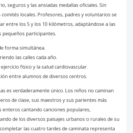
ando de los diversos paisajes urbanos o rurales de su
ompletar las cuatro tardes de caminata representa
 lección de constancia.
ompensa de la medalla
orma en una auténtica fiesta pública nacional. Las
 curiosos que animan con entusiasmo a los exhaustos
quebrantable que los niños reciban flores,
 golosinas al cruzar la línea de meta final. El
a de la medalla oficial de la
KWbN
, un símbolo de
 orgullo año tras año.