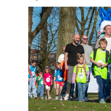
La
Avond4daagse
es mucho más que una si
evento profundamente arraigado en la cultur
anualmente. Durante cuatro tardes consecuti
calles de más de 700 localidades se llenan de 
Organizado por la
Koninklijke Wandelbond
perfecta entre el deporte, la convivencia fam
Un evento masivo con
local