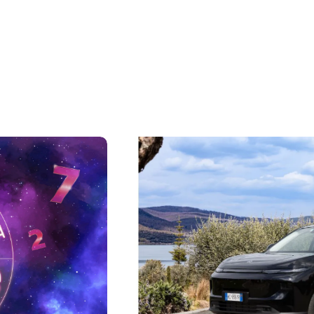
a pasajeros 100 %
BMW y "Spider-Man: B
a en julio
y la Serie 5 en la pan