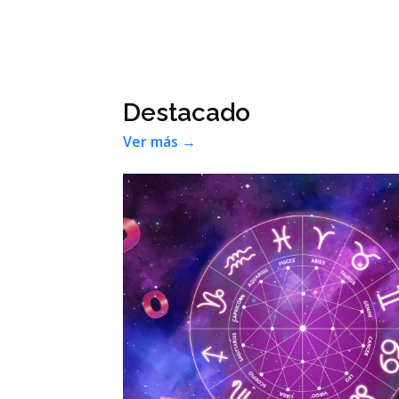
Leapmotor B10, el vehículo par
eléctrico más vendido en Españ
rte en
eligencia
Negocios
Ver más →