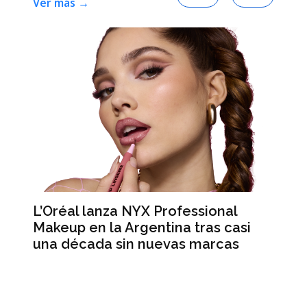
Ver más →
L’Oréal lanza NYX Professional
An
n
Makeup en la Argentina tras casi
me
una década sin nuevas marcas
ré
hi