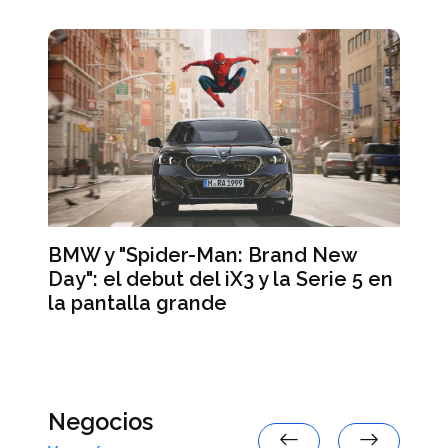
BMW y "Spider-Man: Brand New
Day": el debut del iX3 y la Serie 5 en
Lo
la pantalla grande
te
de
ar
Negocios