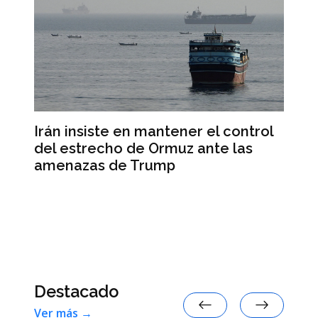
n
Irán insiste en mantener el control
Is
del estrecho de Ormuz ante las
de
amenazas de Trump
pa
Destacado
Ver más →