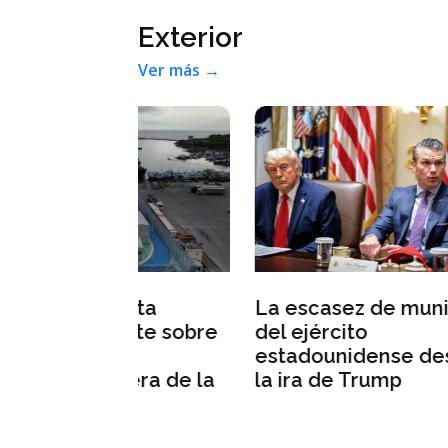
Exterior
Ver más →
Con
Ceuta
La escasez de munición
tec
bate sobre
del ejército
per
e
estadounidense desata
uera de la
la ira de Trump
a