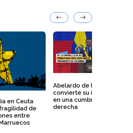
Abelardo de la Espriella
Abelardo de
convierte su investidura
jura ante lo
en una cumbre de la
congresista
derecha
primer disc
e
militares