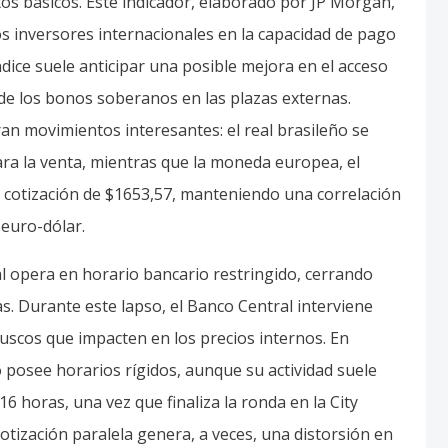
tos básicos. Este indicador, elaborado por JP Morgan,
os inversores internacionales en la capacidad de pago
ndice suele anticipar una posible mejora en el acceso
o de los bonos soberanos en las plazas externas.
an movimientos interesantes: el real brasileño se
ara la venta, mientras que la moneda europea, el
a cotización de $1653,57, manteniendo una correlación
 euro-dólar.
al opera en horario bancario restringido, cerrando
s. Durante este lapso, el Banco Central interviene
bruscos que impacten en los precios internos. En
o posee horarios rígidos, aunque su actividad suele
16 horas, una vez que finaliza la ronda en la City
 cotización paralela genera, a veces, una distorsión en