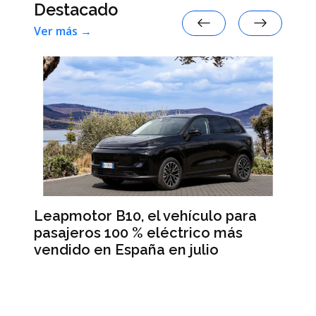
Destacado
Ver más →
Leapmotor B10, el vehículo para
BM
pasajeros 100 % eléctrico más
Da
vendido en España en julio
la
 en