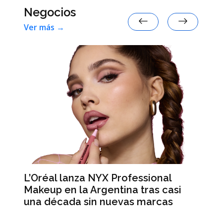
Negocios
Ver más →
L’Oréal lanza NYX Professional
An
n
Makeup en la Argentina tras casi
me
una década sin nuevas marcas
ré
hi