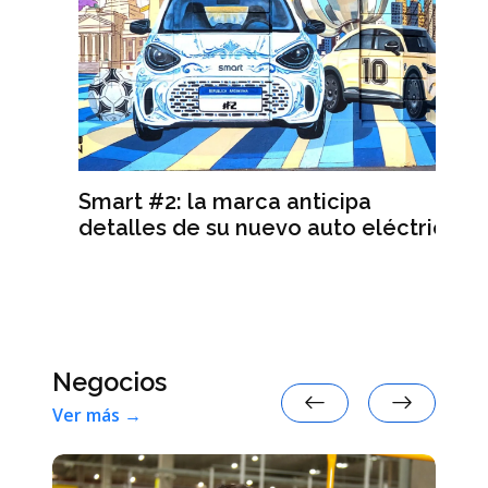
ra
Smart #2: la marca anticipa
Se
y
detalles de su nuevo auto eléctrico
de
re
Negocios
Ver más →