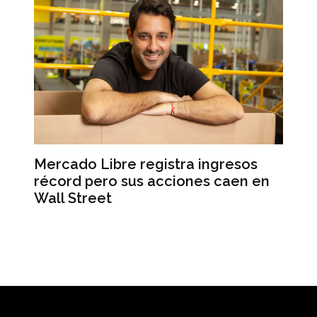
el
Mercado Libre registra ingresos
L’
récord pero sus acciones caen en
Ma
Wall Street
un