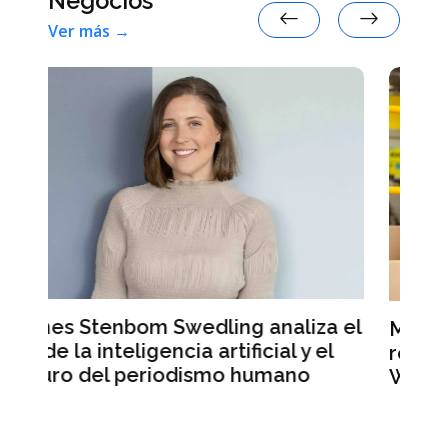
Negocios
Ver más →
iza el
Mercado Libre registra ingresos
y el
récord pero sus acciones caen en
o
Wall Street