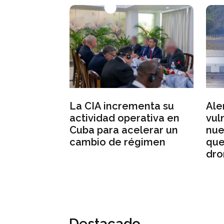
 colegio de
Ale
La CIA incrementa su
 varias
vul
actividad operativa en
ales y
nue
Cuba para acelerar un
ravedad
que
cambio de régimen
dro
Destacado