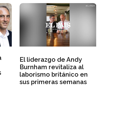
a
El liderazgo de Andy
Irán insist
Burnham revitaliza al
el control 
s
laborismo británico en
de Ormuz a
sus primeras semanas
amenazas 