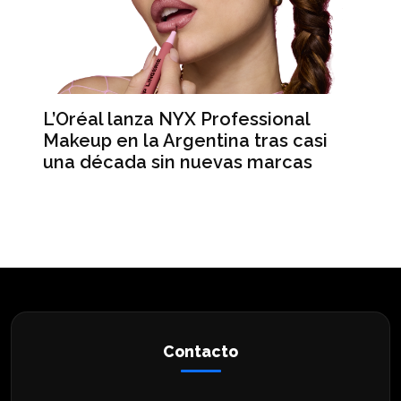
L’Oréal lanza NYX Professional
An
n
Makeup en la Argentina tras casi
me
una década sin nuevas marcas
ré
hi
Contacto