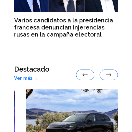
Varios candidatos a la presidencia
El
francesa denuncian injerencias
re
d
rusas en la campaña electoral
su
e
Destacado
Ver más →