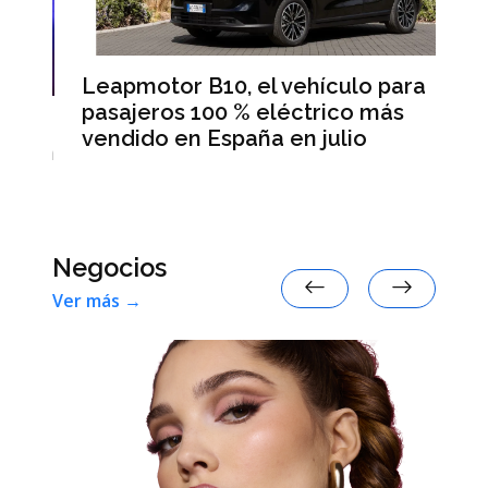
Leapmotor B10, el vehículo para
BM
pasajeros 100 % eléctrico más
Da
vendido en España en julio
la
 en
Negocios
Ver más →