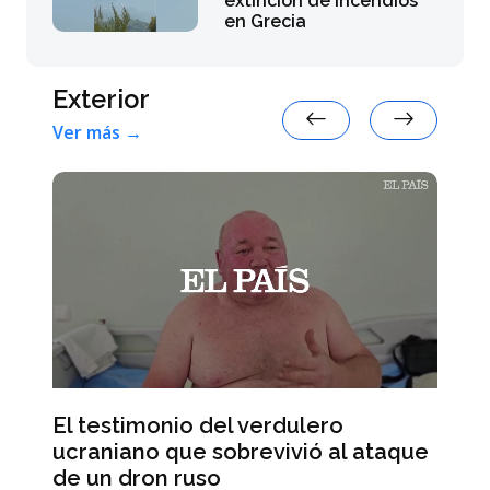
extinción de incendios
en Grecia
Exterior
Ver más →
lero
ó al ataque
Abdul El-Sayed lidera el escrut
en las primarias demócratas al