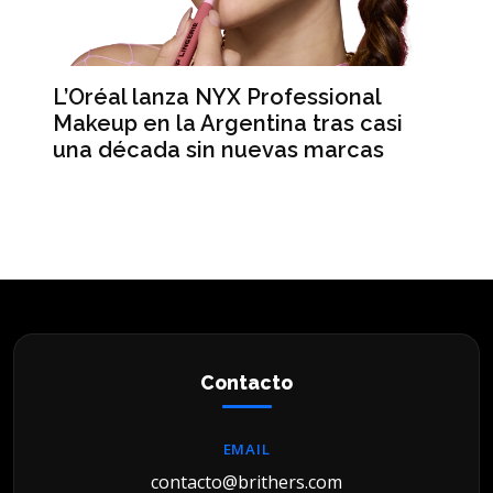
L’Oréal lanza NYX Professional
Anna 
Makeup en la Argentina tras casi
meses
una década sin nuevas marcas
récor
histor
Contacto
EMAIL
contacto@brithers.com