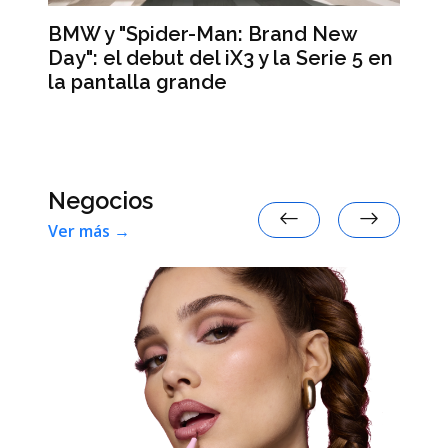
BMW y "Spider-Man: Brand New
Day": el debut del iX3 y la Serie 5 en
Los 
la pantalla grande
tend
de 20
artifi
Negocios
Ver más →