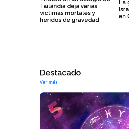
La 
cesita el
Tailandia deja varias
Isr
reso para
víctimas mortales y
en 
 las obras
heridos de gravedad
aile en la
Destacado
Ver más →
rera con