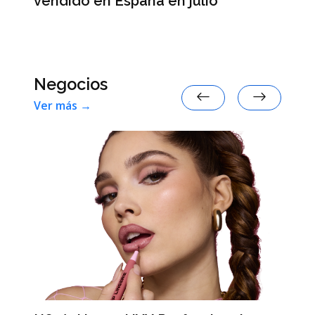
vendido en España en julio
la
 en
Negocios
Ver más →