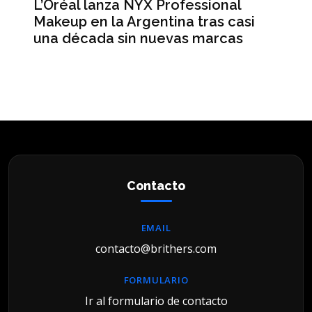
L’Oréal lanza NYX Professional
An
n
Makeup en la Argentina tras casi
me
una década sin nuevas marcas
ré
hi
Contacto
EMAIL
contacto@brithers.com
FORMULARIO
Ir al formulario de contacto