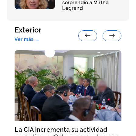
sorprendió a Mirtha
Legrand
Exterior
Ver más →
a
Al
La CIA incrementa su actividad