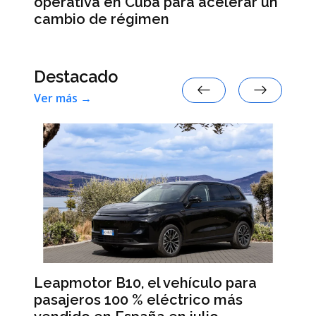
an
operativa en Cuba para acelerar un
re
cambio de régimen
Destacado
Ver más →
Leapmotor B10, el vehículo para
BM
pasajeros 100 % eléctrico más
Da