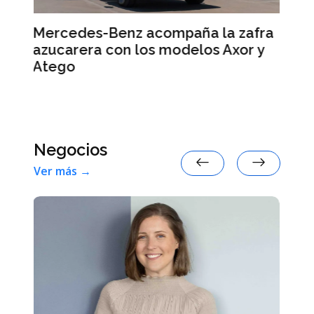
 la zafra
Smart #2: la marca anticipa
s Axor y
detalles de su nuevo auto eléct
Negocios
Ver más →