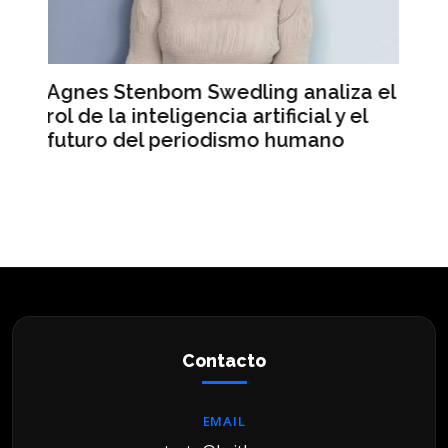
analiza el
Mercado Libre registra ingresos
cial y el
récord pero sus acciones caen 
umano
Wall Street
Contacto
EMAIL