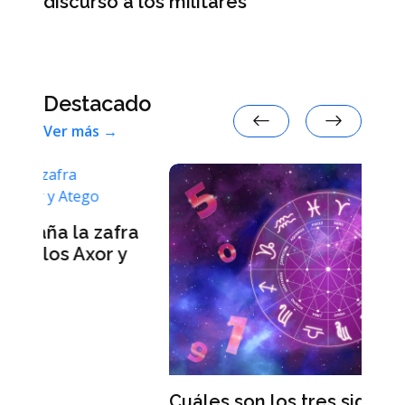
discurso a los militares
de
Destacado
Ver más →
fra
L
 y
p
v
Cuáles son los tres signos con