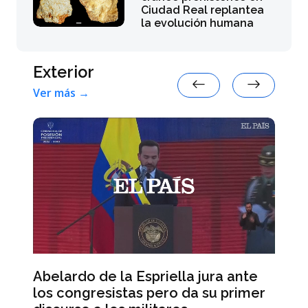
Ciudad Real replantea
la evolución humana
Exterior
Ver más →
Un
e
Abelardo de la Espriella jura ante
ne
la
los congresistas pero da su primer
co