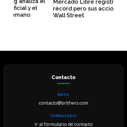
 el
Mercado Libre registra ingresos
L
l
récord pero sus acciones caen en
M
Wall Street
u
Contacto
EMAIL
contacto@brithers.com
FORMULARIO
Ir al formulario de contacto