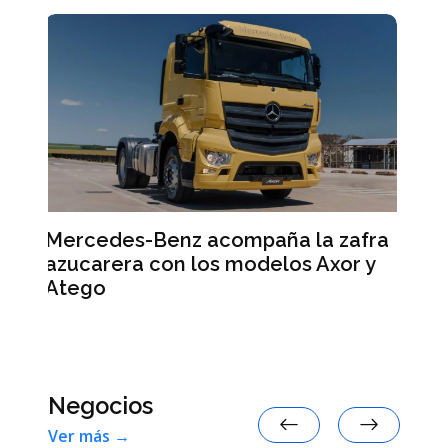
 la zafra
Smart #2: la marca anticipa
s Axor y
detalles de su nuevo auto eléctr
Negocios
Ver más →