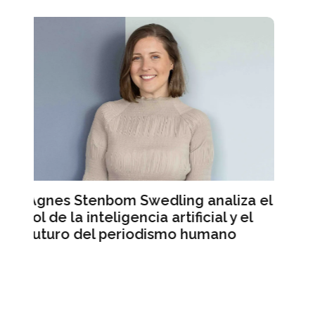
naliza el
Mercado Libre registra ingresos
al y el
récord pero sus acciones caen en
mano
Wall Street