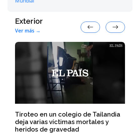
Exterior
Ver más →
Tiroteo en un colegio de Tailandia
ra
La
deja varias víctimas mortales y
ah
heridos de gravedad