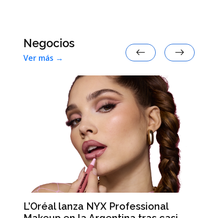
Negocios
Ver más →
L’Oréal lanza NYX Professional
An
n
Makeup en la Argentina tras casi