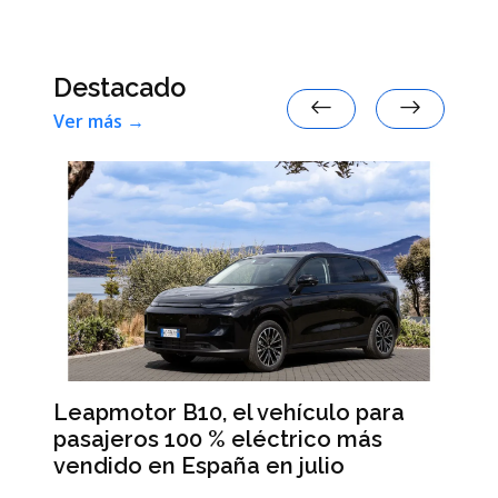
Destacado
Ver más →
Leapmotor B10, el vehículo para
BM
pasajeros 100 % eléctrico más
Da
vendido en España en julio
la
 en