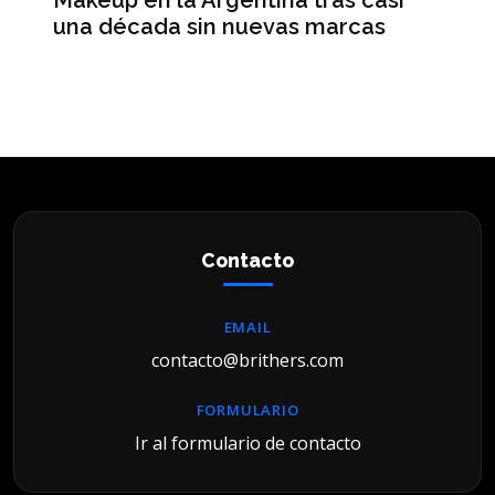
me
una década sin nuevas marcas
ré
hi
Contacto
EMAIL
contacto@brithers.com
FORMULARIO
Ir al formulario de contacto