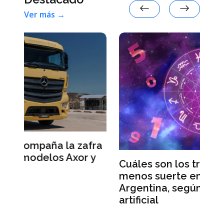
Ver más →
fra
L
 y
p
Cuáles son los tres signos con
v
menos suerte en agosto de 2026 en
Argentina, según la inteligencia
artificial