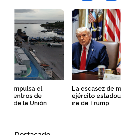
C
La escasez de munición del
e
ejército estadounidense desata la
ira de Trump
Destacado