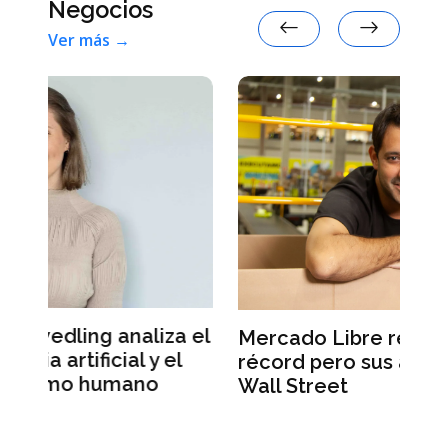
Negocios
Ver más →
a el
Mercado Libre registra ingresos
L
l
récord pero sus acciones caen en
M
Wall Street
u