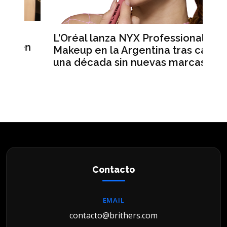
L’Oréal lanza NYX Professional
A
n
Makeup en la Argentina tras casi
m
una década sin nuevas marcas
r
hi
Contacto
EMAIL
contacto@brithers.com