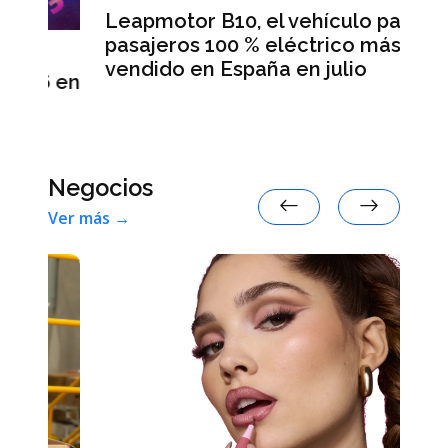
Leapmotor B10, el vehículo para
B
pasajeros 100 % eléctrico más
Da
vendido en España en julio
la
 en
Negocios
Ver más →