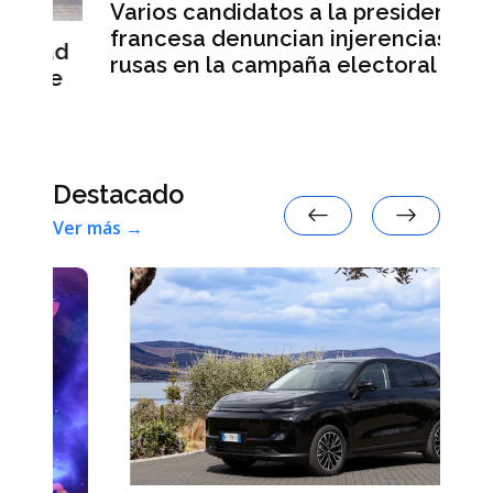
Varios candidatos a la presidencia
E
francesa denuncian injerencias
re
ad
rusas en la campaña electoral
s
e
Destacado
Ver más →