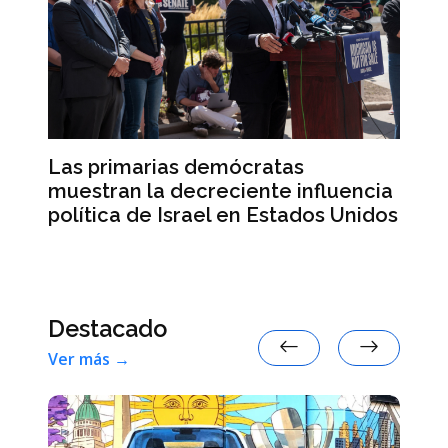
Las primarias demócratas
La
muestran la decreciente influencia
de
política de Israel en Estados Unidos
de
E
Destacado
Ver más →