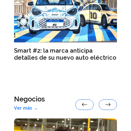
ra
Smart #2: la marca anticipa
Se
y
detalles de su nuevo auto eléctrico
de
re
Negocios
Ver más →