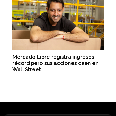
el
Mercado Libre registra ingresos
L’
récord pero sus acciones caen en
Ma
Wall Street
un