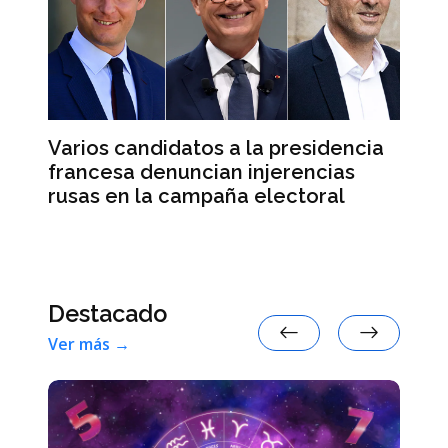
Varios candidatos a la presidencia
El
francesa denuncian injerencias
re
d
rusas en la campaña electoral
su
e
Destacado
Ver más →