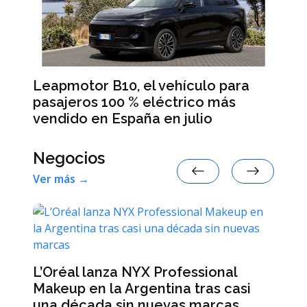
 en
Leapmotor B10, el vehículo para
BM
pasajeros 100 % eléctrico más
Da
vendido en España en julio
la
Negocios
Ver más →
An
me
n
L’Oréal lanza NYX Professional
ré
Makeup en la Argentina tras casi
hi
una década sin nuevas marcas