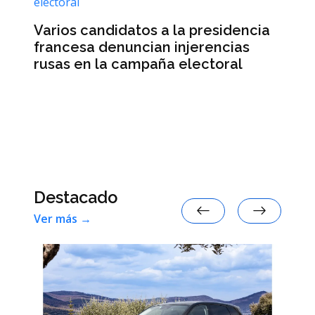
d
Varios candidatos a la presidencia
e
francesa denuncian injerencias
rusas en la campaña electoral
El
re
su
Destacado
Ver más →