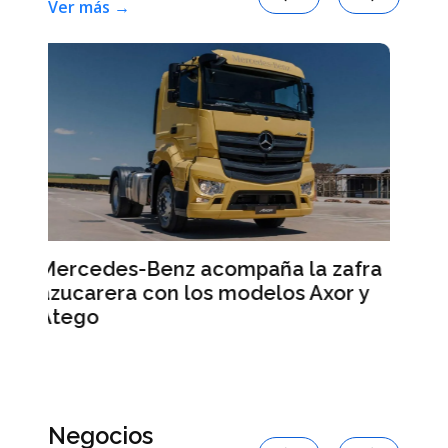
Ver más →
la zafra
Smart #2: la marca anticipa
s Axor y
detalles de su nuevo auto eléctr
Negocios