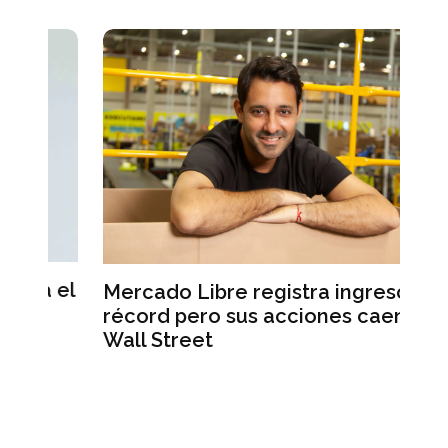
el
Mercado Libre registra ingresos
L’
récord pero sus acciones caen en
Ma
Wall Street
un