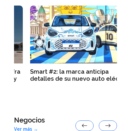
ra
Smart #2: la marca anticipa
Se
y
detalles de su nuevo auto eléctrico
de
re
Negocios
Ver más →