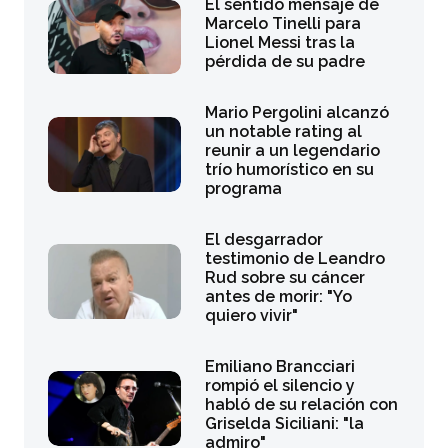
El sentido mensaje de
Marcelo Tinelli para
Lionel Messi tras la
pérdida de su padre
Mario Pergolini alcanzó
un notable rating al
reunir a un legendario
trío humorístico en su
programa
El desgarrador
testimonio de Leandro
Rud sobre su cáncer
antes de morir: "Yo
quiero vivir"
Emiliano Brancciari
rompió el silencio y
habló de su relación con
Griselda Siciliani: "la
admiro"