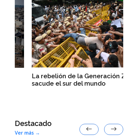
La
La rebelión de la Generación Z
mu
sacude el sur del mundo
po
Destacado
Ver más →