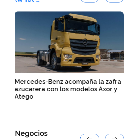
Ver más →
 la zafra
Smart #2: la marca anticipa
s Axor y
detalles de su nuevo auto eléct
Negocios