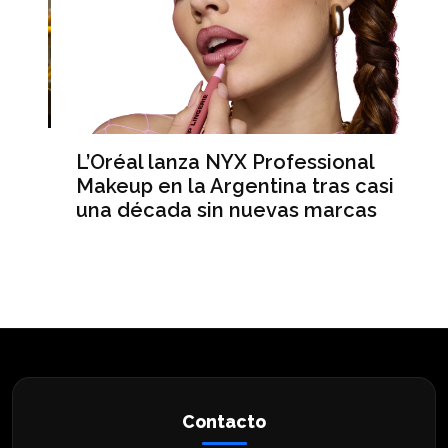
L’Oréal lanza NYX Professional
An
n
Makeup en la Argentina tras casi
me
una década sin nuevas marcas
ré
hi
Contacto