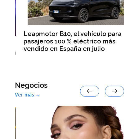
Leapmotor B10, el vehículo para
BM
pasajeros 100 % eléctrico más
Da
vendido en España en julio
la
 en
Negocios
Ver más →