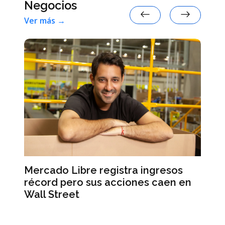
Negocios
Ver más →
el
Mercado Libre registra ingresos
L’
récord pero sus acciones caen en
Ma
Wall Street
un