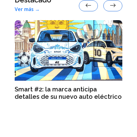
Ver más →
ra
Smart #2: la marca anticipa
Se
y
detalles de su nuevo auto eléctrico
de
re