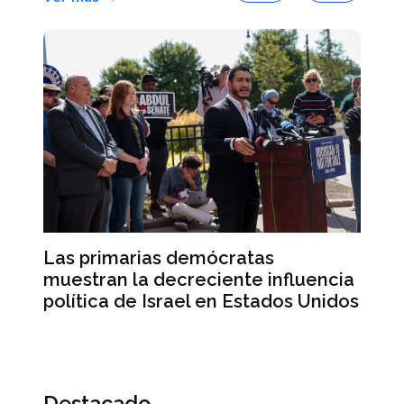
Las primarias demócratas
La
muestran la decreciente influencia
de
política de Israel en Estados Unidos
de
E
Destacado