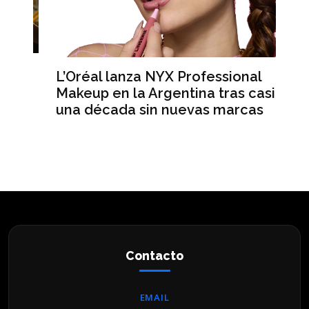
L’Oréal lanza NYX Professional
An
n
Makeup en la Argentina tras casi
me
una década sin nuevas marcas
ré
hi
Contacto
EMAIL