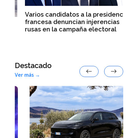
Varios candidatos a la presidencia
El
francesa denuncian injerencias
re
d
rusas en la campaña electoral
su
e
Destacado
Ver más →