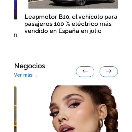
Leapmotor B10, el vehículo para
BM
pasajeros 100 % eléctrico más
Da
vendido en España en julio
la
 en
Negocios
Ver más →