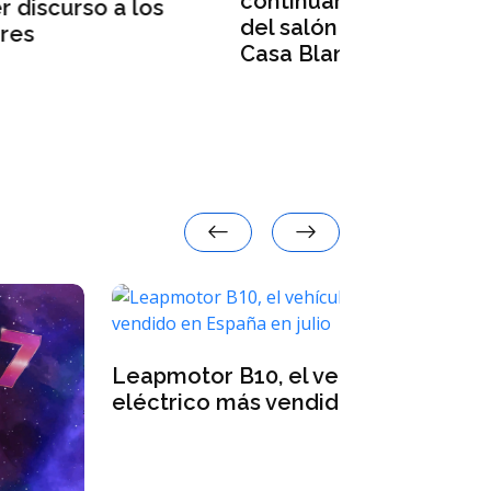
continuar con las obras
heridos de
del salón de baile en la
Casa Blanca
hículo para pasajeros 100 %
o en España en julio