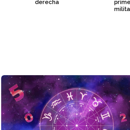
echa
primer discurso a los
militares
Leapmotor B10, el ve
eléctrico más vendid