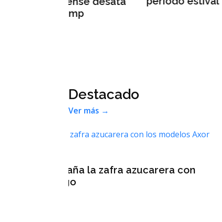
periodo estival
se desata
der
mp
Destacado
Ver más →
rera con