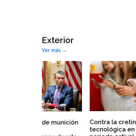
Exterior
Ver más →
Abe
Contra la cretinización
e munición
con
tecnológica en el
en 