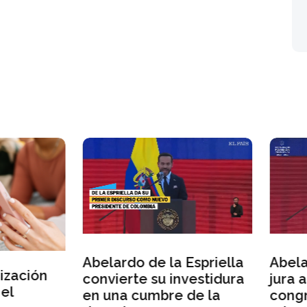
lardo de la Espriella
Abelardo de la Esprie
vierte su investidura
jura ante los
una cumbre de la
congresistas pero da