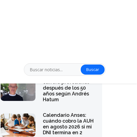
Buscar
Cómo reinventar la
carrera profesional
después de los 50
años según Andrés
Hatum
Calendario Anses:
cuándo cobro la AUH
en agosto 2026 si mi
DNI termina en 2
El Gobierno oficializó
la suspensión del
decreto que