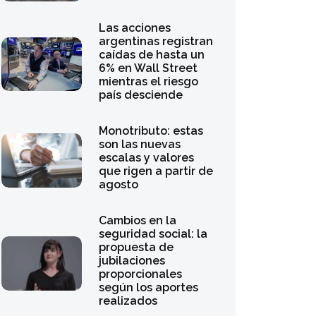
6% en Wall Street
mientras el riesgo
país desciende
Monotributo: estas
son las nuevas
escalas y valores
que rigen a partir de
agosto
Cambios en la
seguridad social: la
propuesta de
jubilaciones
proporcionales
según los aportes
realizados
Por qué algunas
empresas de Japón y
Noruega tienen
prohibido invertir en