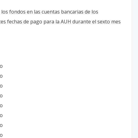
io
io
io
io
io
io
io
io
grama contempla los feriados nacionales, por lo que
ras el fin de semana largo. Aunque las oficinas físicas