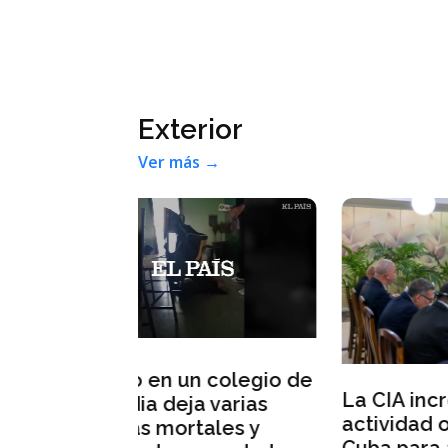
Exterior
Ver más →
 colegio de
Ale
La CIA incrementa su
 varias
vul
actividad operativa en
ales y
nue
Cuba para acelerar un
ravedad
que
cambio de régimen
dro