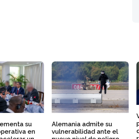
Varios candidatos a l
presidencia francesa
mania admite su
denuncian injerencia
nerabilidad ante el
rusas en la campaña
vo nivel de peligro
electoral
 representan los
nes bomba