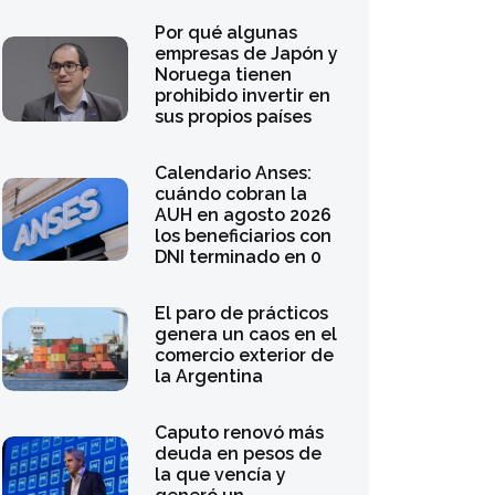
sus propios países
Calendario Anses:
cuándo cobran la
AUH en agosto 2026
los beneficiarios con
DNI terminado en 0
El paro de prácticos
genera un caos en el
comercio exterior de
la Argentina
Caputo renovó más
deuda en pesos de
la que vencía y
generó un
excedente financiero
Emiliano Libman
analiza la reforma