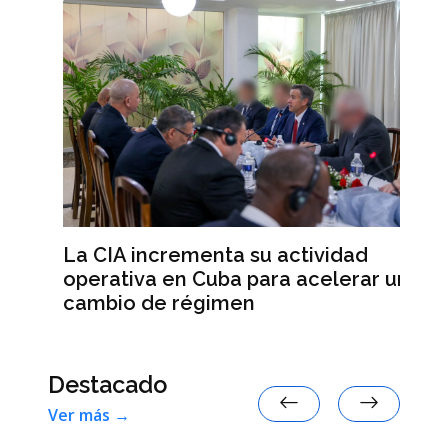
a
Al
La CIA incrementa su actividad
an
operativa en Cuba para acelerar un
re
cambio de régimen
Destacado
Ver más →