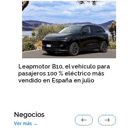
Leapmotor B10, el vehículo para
BM
pasajeros 100 % eléctrico más
Da
vendido en España en julio
la
 en
Negocios
Ver más →