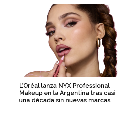
L’Oréal lanza NYX Professional
An
n
Makeup en la Argentina tras casi
me
una década sin nuevas marcas
ré
hi