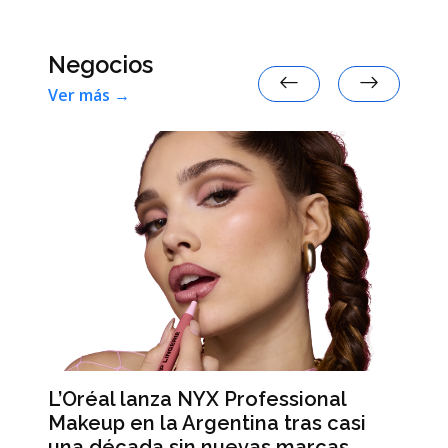
Negocios
Ver más →
L’Oréal lanza NYX Professional
An
n
Makeup en la Argentina tras casi
me
una década sin nuevas marcas