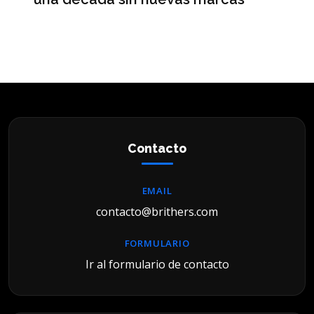
ré
hi
Contacto
EMAIL
contacto@brithers.com
FORMULARIO
Ir al formulario de contacto