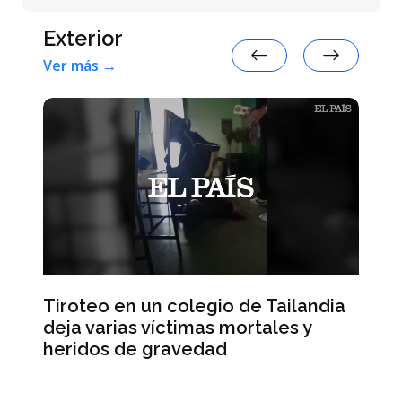
Exterior
Ver más →
Tiroteo en un colegio de Tailandia
a
La
deja varias víctimas mortales y
ah
heridos de gravedad