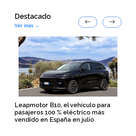
Destacado
Ver más →
Leapmotor B10, el vehículo para
BM
pasajeros 100 % eléctrico más
Da
vendido en España en julio
la
 en