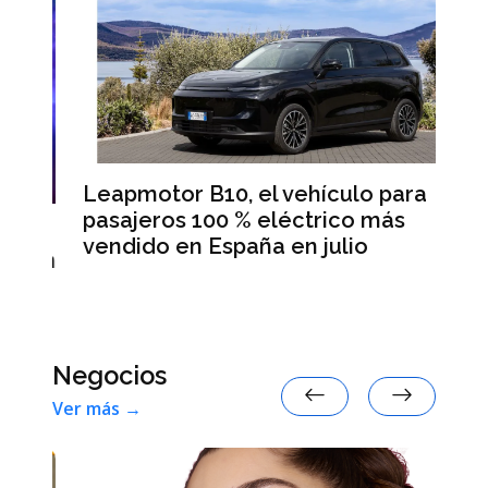
Leapmotor B10, el vehículo para
BM
pasajeros 100 % eléctrico más
Da
vendido en España en julio
la
 en
Negocios
Ver más →