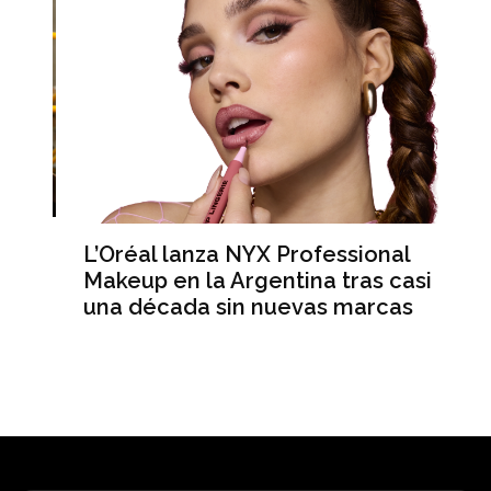
L’Oréal lanza NYX Professional
An
n
Makeup en la Argentina tras casi
me
una década sin nuevas marcas
ré
hi