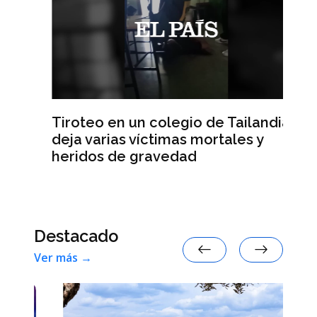
Tiroteo en un colegio de Tailandia
ra
La
deja varias víctimas mortales y
ah
heridos de gravedad
Destacado
Ver más →