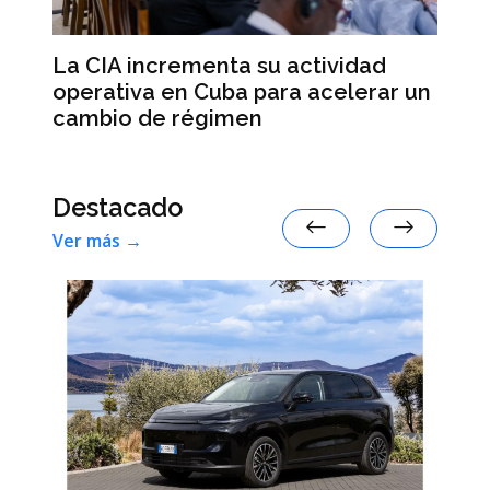
a
Al
La CIA incrementa su actividad
an
operativa en Cuba para acelerar un
re
cambio de régimen
Destacado
Ver más →