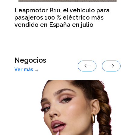
Leapmotor B10, el vehículo para
BM
pasajeros 100 % eléctrico más
Da
vendido en España en julio
la
 en
Negocios
Ver más →