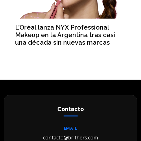
L’Oréal lanza NYX Professional
An
n
Makeup en la Argentina tras casi
me
una década sin nuevas marcas
ré
hi
Contacto
EMAIL
contacto@brithers.com