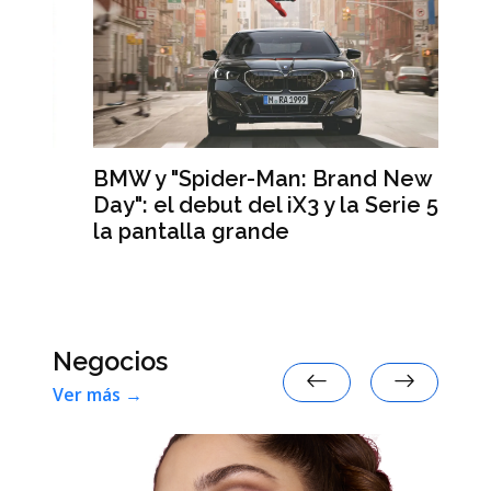
BMW y "Spider-Man: Brand New
Day": el debut del iX3 y la Serie 5 en
Lo
la pantalla grande
te
de
ar
Negocios
Ver más →