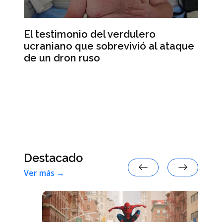
El testimonio del verdulero
ucraniano que sobrevivió al ataque
e
Ab
de un dron ruso
de
en
Se
Destacado
Ver más →