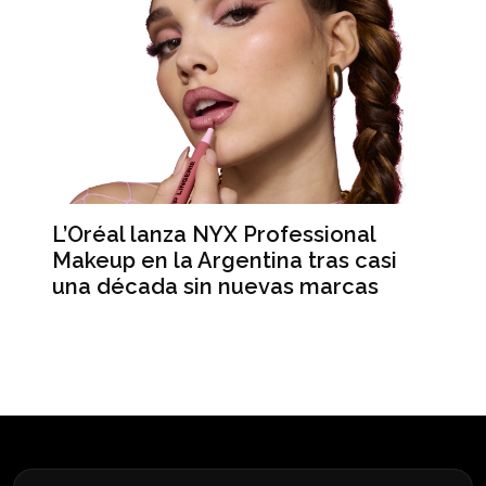
L’Oréal lanza NYX Professional
An
n
Makeup en la Argentina tras casi
me
una década sin nuevas marcas
ré
hi