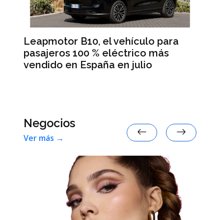
Leapmotor B10, el vehículo para
BM
pasajeros 100 % eléctrico más
Da
vendido en España en julio
la
 en
Negocios
Ver más →