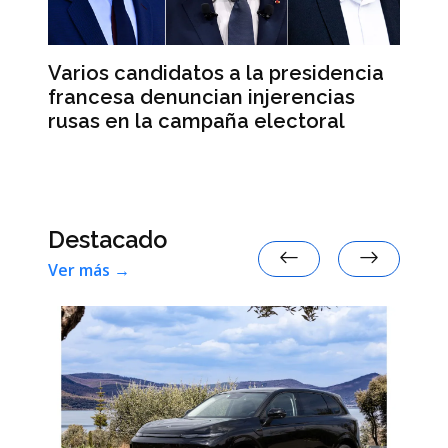
Varios candidatos a la presidencia
El
francesa denuncian injerencias
re
d
rusas en la campaña electoral
su
e
Destacado
Ver más →