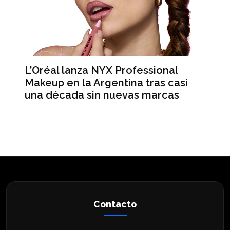
L’Oréal lanza NYX Professional
An
n
Makeup en la Argentina tras casi
me
una década sin nuevas marcas
ré
hi
Contacto