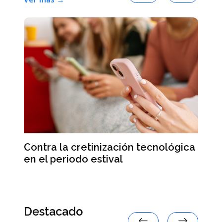
Ab
su
Contra la cretinización tecnológica
d
en el periodo estival
a
Destacado