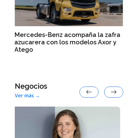
 zafra
Smart #2: la marca anticipa
xor y
detalles de su nuevo auto eléctrico
Negocios
Ver más →