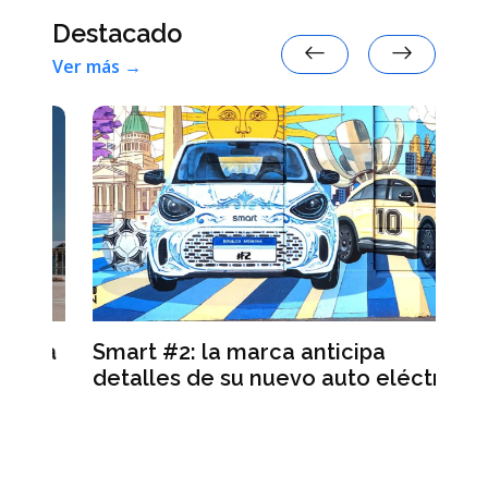
Destacado
Ver más →
ra
Smart #2: la marca anticipa
Se
y
detalles de su nuevo auto eléctrico
de
re