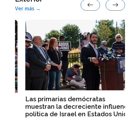
Ver más →
Las primarias demócratas
La
muestran la decreciente influencia
de
política de Israel en Estados Unidos
de
E