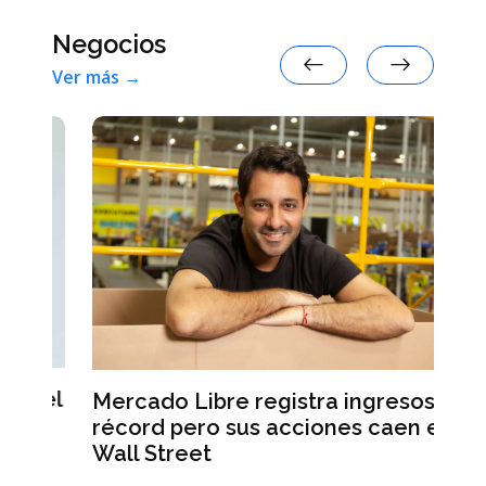
Negocios
Ver más →
el
Mercado Libre registra ingresos
L’
récord pero sus acciones caen en
Ma
Wall Street
un