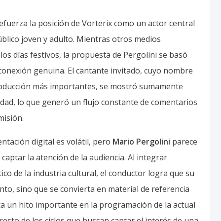
refuerza la posición de Vorterix como un actor central
blico joven y adulto. Mientras otros medios
los días festivos, la propuesta de Pergolini se basó
 conexión genuina. El cantante invitado, cuyo nombre
producción más importantes, se mostró sumamente
rdad, lo que generó un flujo constante de comentarios
misión.
ntación digital es volátil, pero
Mario Pergolini
parece
aptar la atención de la audiencia. Al integrar
tico de la industria cultural, el conductor logra que su
o, sino que se convierta en material de referencia
ca un hito importante en la programación de la actual
resto de los ciclos que buscan captar el interés de una